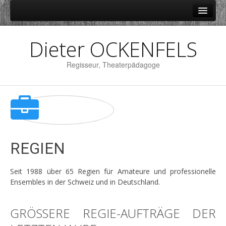
Home
Dieter OCKENFELS
Biografie
Regisseur, Theaterpädagoge
Regien
Theaterpädagogik/Kurse
Français Ludique ©
Lesungen
Bagasch
REGIEN
Seit 1988 über 65 Regien für Amateure und professionelle
Ensembles in der Schweiz und in Deutschland.
GRÖSSERE REGIE-AUFTRÄGE DER L